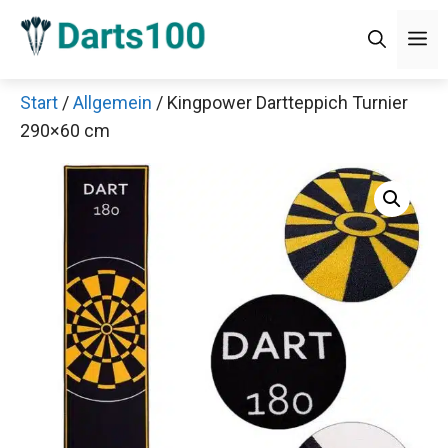
Zum
Men
Inhalt
springen
Start
/
Allgemein
/ Kingpower Dartteppich Turnier
290×60 cm
Jetzt anschauen