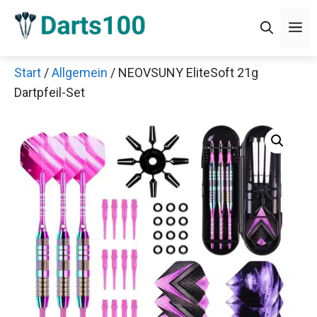
Zum
Men
Inhalt
springen
Start
/
Allgemein
/ NEOVSUNY EliteSoft 21g
Dartpfeil-Set
Jetzt anschauen