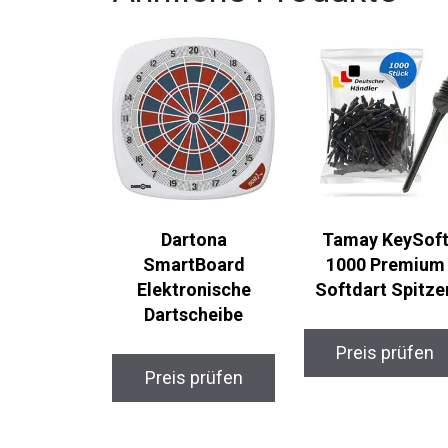
Dartona
Tamay KeySoft
SmartBoard
1000 Premium
Elektronische
Softdart Spitze
Dartscheibe
Preis prüfen
Preis prüfen