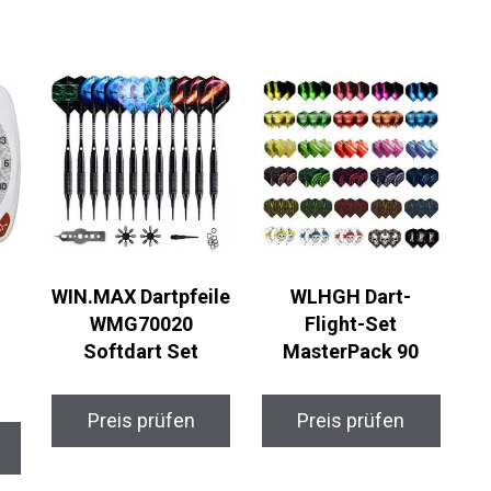
WIN.MAX
WLHGH Dart-
Dartpfeile
Flight-Set
WMG70020
MasterPack 90
Softdart Set
Preis prüfen
Preis prüfen