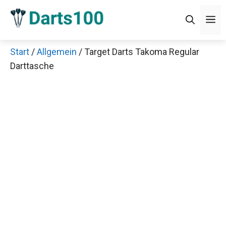
Zum
M
Inhalt
springen
Start
/
Allgemein
/ Target Darts Takoma Regular
Darttasche