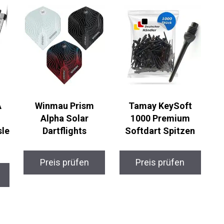
Winmau Prism
Tamay KeySoft
Alpha Solar
1000 Premium
sl
Dartflights
Softdart Spitzen
Preis prüfen
Preis prüfen