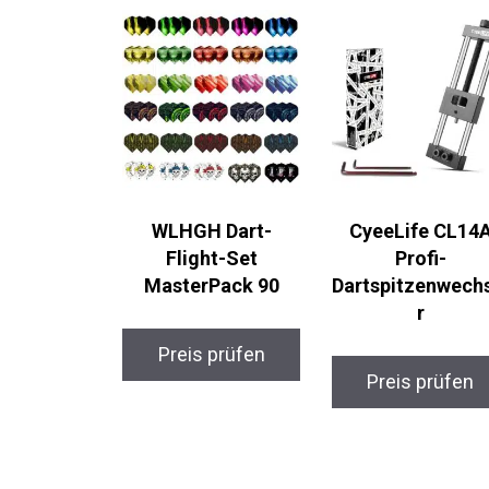
WLHGH Dart-
CyeeLife CL14A
Flight-Set
Profi-
MasterPack 90
Dartspitzenwech
er
Preis prüfen
Preis prüfen