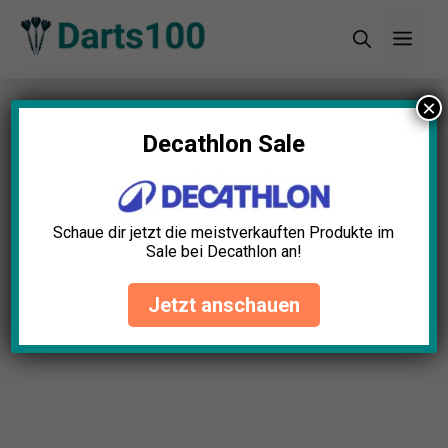
Zum
Men
Inhalt
springen
×
Startseite
»
Blog
»
Edelstahlschäfte für Darts
Test: Die 5 besten (Bestenliste)
Decathlon Sale
Schaue dir jetzt die meistverkauften Produkte im
Sale bei Decathlon an!
Jetzt anschauen