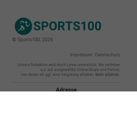
© Sports100,
2026
Impressum
Datenschutz
Unsere Redaktion wird durch Leser unterstützt. Wir verlinken
u.a. auf ausgewählte Online-Shops und Partner,
von denen wir ggf. eine Vergütung erhalten.
Mehr erfahren.
Adresse
Britzer Damm 130, 12347 Berlin,
Deutschland