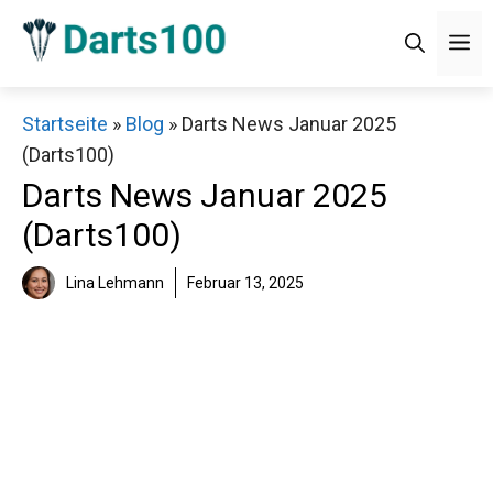
Zum
Men
Inhalt
springen
×
Startseite
»
Blog
»
Darts News Januar 2025
(Darts100)
Decathlon Sale
Darts News Januar 2025
(Darts100)
Schaue dir jetzt die meistverkauften Produkte im
Sale bei Decathlon an!
Lina Lehmann
Februar 13, 2025
Jetzt anschauen