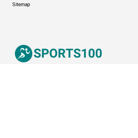
Kooperation
Sitemap
© Sports100,
2026
Impressum
Datenschutz
Unsere Redaktion wird durch Leser unterstützt. Wir verlinken
u.a. auf ausgewählte Online-Shops und Partner,
von denen wir ggf. eine Vergütung erhalten.
Mehr erfahren.
Adresse