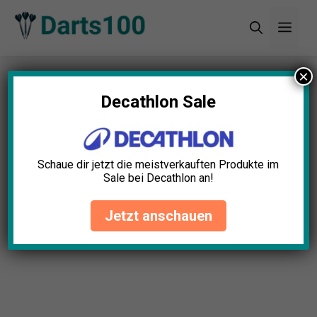
Zum
Men
Inhalt
springen
×
Startseite
»
Blog
»
11+ tolle Darts Cyber Monday
Angebote (2024)
Decathlon Sale
11+ tolle Darts Cyber Monday
Angebote (2024)
Schaue dir jetzt die meistverkauften Produkte im
Sale bei Decathlon an!
Lina Lehmann
April 23, 2025
Jetzt anschauen