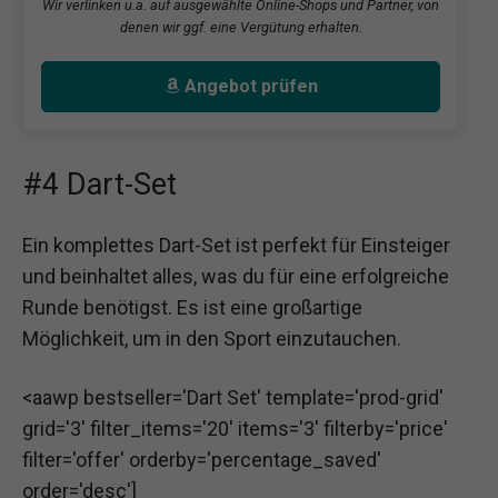
Wir verlinken u.a. auf ausgewählte Online-Shops und Partner, von
denen wir ggf. eine Vergütung erhalten.
Angebot prüfen
#4 Dart-Set
Ein komplettes Dart-Set ist perfekt für Einsteiger
und beinhaltet alles, was du für eine erfolgreiche
Runde benötigst. Es ist eine großartige
Möglichkeit, um in den Sport einzutauchen.
<aawp bestseller='Dart Set' template='prod-grid'
grid='3' filter_items='20' items='3' filterby='price'
filter='offer' orderby='percentage_saved'
order='desc']